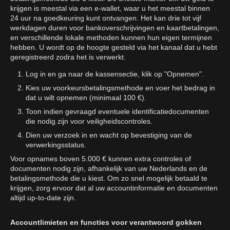
krijgen is meestal via een e-wallet, waar u het meestal binnen
24 uur na goedkeuring kunt ontvangen. Het kan drie tot vijf
werkdagen duren voor bankoverschrijvingen en kaartbetalingen,
en verschillende lokale methoden kunnen hun eigen termijnen
hebben. U wordt op de hoogte gesteld via het kanaal dat u hebt
geregistreerd zodra het is verwerkt.
Log in en ga naar de kassensectie, klik op "Opnemen".
Kies uw voorkeursbetalingsmethode en voer het bedrag in
dat u wilt opnemen (minimaal 100 €).
Toon indien gevraagd eventuele identificatiedocumenten
die nodig zijn voor veiligheidscontroles.
Dien uw verzoek in en wacht op bevestiging van de
verwerkingsstatus.
Voor opnames boven 5.000 € kunnen extra controles of
documenten nodig zijn, afhankelijk van uw Nederlands en de
betalingsmethode die u kiest. Om zo snel mogelijk betaald te
krijgen, zorg ervoor dat al uw accountinformatie en documenten
altijd up-to-date zijn.
Accountlimieten en functies voor verantwoord gokken