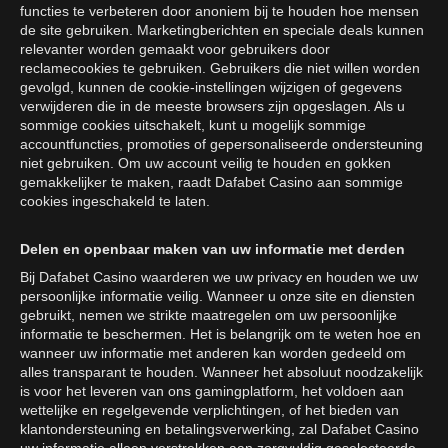
functies te verbeteren door anoniem bij te houden hoe mensen
de site gebruiken. Marketingberichten en speciale deals kunnen
relevanter worden gemaakt voor gebruikers door
reclamecookies te gebruiken. Gebruikers die niet willen worden
gevolgd, kunnen de cookie-instellingen wijzigen of gegevens
verwijderen die in de meeste browsers zijn opgeslagen. Als u
sommige cookies uitschakelt, kunt u mogelijk sommige
accountfuncties, promoties of gepersonaliseerde ondersteuning
niet gebruiken. Om uw account veilig te houden en gokken
gemakkelijker te maken, raadt Dafabet Casino aan sommige
cookies ingeschakeld te laten.
Delen en openbaar maken van uw informatie met derden
Bij Dafabet Casino waarderen we uw privacy en houden we uw
persoonlijke informatie veilig. Wanneer u onze site en diensten
gebruikt, nemen we strikte maatregelen om uw persoonlijke
informatie te beschermen. Het is belangrijk om te weten hoe en
wanneer uw informatie met anderen kan worden gedeeld om
alles transparant te houden. Wanneer het absoluut noodzakelijk
is voor het leveren van ons gamingplatform, het voldoen aan
wettelijke en regelgevende verplichtingen, of het bieden van
klantondersteuning en betalingsverwerking, zal Dafabet Casino