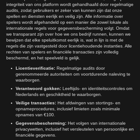
integriteit van ons platform wordt gehandhaafd door regelmatige
audits, zodat gebruikers er zeker van kunnen zijn dat onze
spellen en diensten eerlijk en veilig zijn. Alle informatie over
spelers wordt afgehandeld op een manier die zowel lokale als
internationale regels voor gegevensbescherming volgt. Omdat
we transparant zijn over hoe we ons bedrijf runnen, kunnen we
bewijzen dat elke speluitkomst eerlijk is, wat in lijn is met de
regels die zijn vastgesteld door licentiehoudende instanties. Alle
rechten van spelers en financiële transacties zijn volledig
beschermd, en het speelveld is gelijk.
Licentieverificatie:
Regelmatige audits door
gerenommeerde autoriteiten om voortdurende naleving te
waarborgen.
Verantwoord gokken:
Leeftijds- en identiteitscontroles om
Nederlands en geschiktheid te waarborgen.
Veilige transacties:
Het afdwingen van stortings- en
opnameprocedures, inclusief limieten zoals minimale
opnames van €100.
Gegevensbescherming:
Het volgen van internationale
privacywetten, inclusief het versleutelen van persoonlijke en
financiële gegevens.