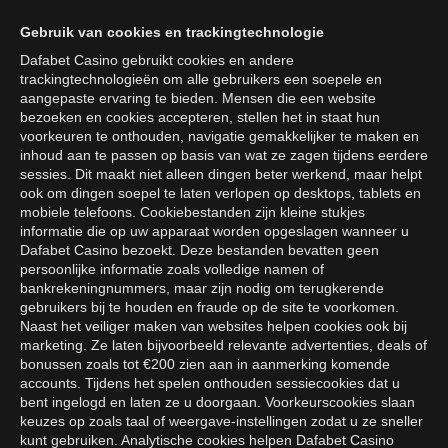
Gebruik van cookies en trackingtechnologie
Dafabet Casino gebruikt cookies en andere
trackingtechnologieën om alle gebruikers een soepele en
aangepaste ervaring te bieden. Mensen die een website
bezoeken en cookies accepteren, stellen het in staat hun
voorkeuren te onthouden, navigatie gemakkelijker te maken en
inhoud aan te passen op basis van wat ze zagen tijdens eerdere
sessies. Dit maakt niet alleen dingen beter werkend, maar helpt
ook om dingen soepel te laten verlopen op desktops, tablets en
mobiele telefoons. Cookiebestanden zijn kleine stukjes
informatie die op uw apparaat worden opgeslagen wanneer u
Dafabet Casino bezoekt. Deze bestanden bevatten geen
persoonlijke informatie zoals volledige namen of
bankrekeningnummers, maar zijn nodig om terugkerende
gebruikers bij te houden en fraude op de site te voorkomen.
Naast het veiliger maken van websites helpen cookies ook bij
marketing. Ze laten bijvoorbeeld relevante advertenties, deals of
bonussen zoals tot €200 zien aan in aanmerking komende
accounts. Tijdens het spelen onthouden sessiecookies dat u
bent ingelogd en laten ze u doorgaan. Voorkeurscookies slaan
keuzes op zoals taal of weergave-instellingen zodat u ze sneller
kunt gebruiken. Analytische cookies helpen Dafabet Casino