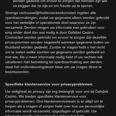
worden gedeeld om ervoor te zorgen dat mensen zijn wie
ze zeggen dat ze zijn en om fraude op te sporen.
Strenge vertrouwelijkheidsovereenkomsten regelen alle
openbaarmakingen, zodat uw gegevens alleen worden gebruikt
voor het wettelijke of operationele doel waarvoor ze zijn
verzameld. Derden mogen uw informatie niet gebruiken voor
enig ander doel dan wat nodig is door Dafabet Casino.
Contracten worden gebruikt om ervoor te zorgen dat dezelfde
privacynormen worden nageleefd wanneer gegevens buiten uw
thuisland worden gedeeld. Zonder te vragen hebt u het recht
om te weten welke soorten uw gegevens worden gedeeld en
met wie. Als u meer informatie nodig hebt of uw rechten wilt
uitoefenen met betrekking tot openbaarmaking aan derden,
staat het ondersteuningsteam klaar om uw vragen direct te
beantwoorden.
Specifieke klantenservice voor privacyproblemen
Uw veiligheid en privacy zijn erg belangrijk voor ons bij Dafabet
Casino. We bieden specifieke klantenservice voor
privacyproblemen. Ons klantenserviceteam is er altijd om te
helpen als u vragen of zorgen hebt over hoe uw persoonlijke
informatie wordt verzameld, opgeslagen of gebruikt. Uw