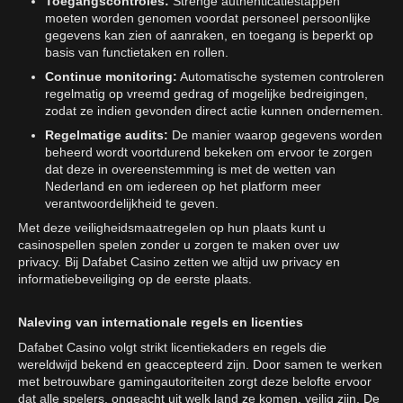
Toegangscontroles:
Strenge authenticatiestappen
moeten worden genomen voordat personeel persoonlijke
gegevens kan zien of aanraken, en toegang is beperkt op
basis van functietaken en rollen.
Continue monitoring:
Automatische systemen controleren
regelmatig op vreemd gedrag of mogelijke bedreigingen,
zodat ze indien gevonden direct actie kunnen ondernemen.
Regelmatige audits:
De manier waarop gegevens worden
beheerd wordt voortdurend bekeken om ervoor te zorgen
dat deze in overeenstemming is met de wetten van
Nederland en om iedereen op het platform meer
verantwoordelijkheid te geven.
Met deze veiligheidsmaatregelen op hun plaats kunt u
casinospellen spelen zonder u zorgen te maken over uw
privacy. Bij Dafabet Casino zetten we altijd uw privacy en
informatiebeveiliging op de eerste plaats.
Naleving van internationale regels en licenties
Dafabet Casino volgt strikt licentiekaders en regels die
wereldwijd bekend en geaccepteerd zijn. Door samen te werken
met betrouwbare gamingautoriteiten zorgt deze belofte ervoor
dat alle spelers, ongeacht uit welk land ze komen, veilig zijn. De