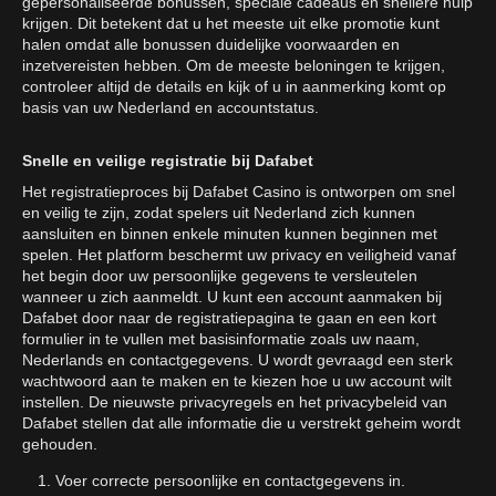
gepersonaliseerde bonussen, speciale cadeaus en snellere hulp
krijgen. Dit betekent dat u het meeste uit elke promotie kunt
halen omdat alle bonussen duidelijke voorwaarden en
inzetvereisten hebben. Om de meeste beloningen te krijgen,
controleer altijd de details en kijk of u in aanmerking komt op
basis van uw Nederland en accountstatus.
Snelle en veilige registratie bij Dafabet
Het registratieproces bij Dafabet Casino is ontworpen om snel
en veilig te zijn, zodat spelers uit Nederland zich kunnen
aansluiten en binnen enkele minuten kunnen beginnen met
spelen. Het platform beschermt uw privacy en veiligheid vanaf
het begin door uw persoonlijke gegevens te versleutelen
wanneer u zich aanmeldt. U kunt een account aanmaken bij
Dafabet door naar de registratiepagina te gaan en een kort
formulier in te vullen met basisinformatie zoals uw naam,
Nederlands en contactgegevens. U wordt gevraagd een sterk
wachtwoord aan te maken en te kiezen hoe u uw account wilt
instellen. De nieuwste privacyregels en het privacybeleid van
Dafabet stellen dat alle informatie die u verstrekt geheim wordt
gehouden.
Voer correcte persoonlijke en contactgegevens in.