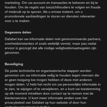
marketing. Om uw account en transacties te beheren en bij te
houden. Om de regels van toezichthouders te volgen en fraude
of misbruik op te sporen. Als u ermee instemt, om u
promotionele aanbiedingen te sturen en diensten relevanter
voor u te maken.
Gegevens delen
Dafabet kan uw informatie delen met gerenommeerde partners,
overheidsinstanties of zoals wettelijk vereist, maar pas nadat
ervoor is gezorgd dat alle nodige veiligheidsmaatregelen zijn
genomen.
Beveiliging
De juiste technische en organisatorische stappen worden
genomen om uw informatie veilig te houden tegen mensen die
er geen toegang toe mogen hebben of deze met anderen
mogen delen. U hebt het recht om uw persoonlijke informatie in
te zien, te wijzigen of te verwijderen, en u kunt uw toestemming
op elk moment intrekken door contact op te nemen met de
klantenservice. U kunt meer informatie vinden over het
privacybeleid van Dafabet op hun website of door hun