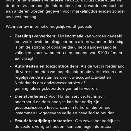
uw informatie alleen verstrekken aan zorgvuldig geselecteerde
derden. Uw persoonlijke informatie zal nooit worden verkocht of
aan anderen worden gegeven voor marketingdoeleinden zonder
uw toestemming.
Wanneer uw informatie mogelijk wordt gedeeld:
Betalingsverwerkers:
Uw informatie kan worden gedeeld
met vertrouwde betalingspartners alleen wanneer dit nodig
is om de storting of opname die u hebt aangevraagd te
voltooien, zoals wanneer u een opname van $100 of meer
aanvraagt.
Autoriteiten en toezichthouders:
Als de wet in Nederland
dit vereist, moeten we mogelijk informatie verstrekken aan
regelgevende instanties over uw accountactiviteit en
Nederlands om antiwitwascontroles of
gamingnalevingsbeoordelingen uit te voeren.
Dienstverleners:
Voor klantenservice, technisch
onderhoud en data-analyse kan het nodig zijn
gespecialiseerde leveranciers in te huren die ermee
instemmen uw gegevens veilig en beveiligd te houden.
Fraudebestrijdingsinstanties:
Om zowel het bedrijf als
de spelers veilig te houden, kan sommige informatie