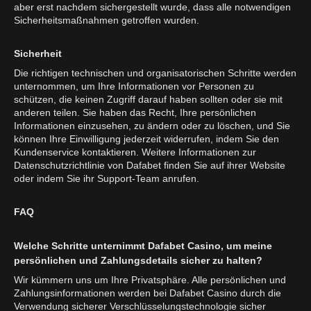
aber erst nachdem sichergestellt wurde, dass alle notwendigen
Sicherheitsmaßnahmen getroffen wurden.
Sicherheit
Die richtigen technischen und organisatorischen Schritte werden
unternommen, um Ihre Informationen vor Personen zu
schützen, die keinen Zugriff darauf haben sollten oder sie mit
anderen teilen. Sie haben das Recht, Ihre persönlichen
Informationen einzusehen, zu ändern oder zu löschen, und Sie
können Ihre Einwilligung jederzeit widerrufen, indem Sie den
Kundenservice kontaktieren. Weitere Informationen zur
Datenschutzrichtlinie von Dafabet finden Sie auf ihrer Website
oder indem Sie ihr Support-Team anrufen.
FAQ
Welche Schritte unternimmt Dafabet Casino, um meine
persönlichen und Zahlungsdetails sicher zu halten?
Wir kümmern uns um Ihre Privatsphäre. Alle persönlichen und
Zahlungsinformationen werden bei Dafabet Casino durch die
Verwendung sicherer Verschlüsselungstechnologie sicher