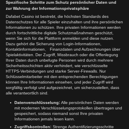
Spezifische Schritte zum Schutz persönlicher Daten und
zur Wahrung der Informationsprivatsphäre
Dafabet Casino ist bestrebt, die höchsten Standards des
Datenschutzes für alle Spieler einzuhalten und ihre persönlichen
Informationen zu schützen. Ihre privaten Informationen werden
durch fortschrittliche digitale Schutzmaßnahmen geschützt,
wenn Sie sich für die Plattform anmelden und diese nutzen.
Dazu gehört die Sicherung von Login-Informationen,
Kontaktinformationen、 Finanzdaten und Aufzeichnungen über
Spielaktivitäten. Der Zugriff, Missbrauch oder die Offenlegung
Ihrer Daten durch unbefugte Personen wird durch mehrere
Sicherheitsschichten aktiv verhindert, wie verschlüsselte
HTTPS-Verbindungen und starke Server-Firewalls. Nur
Schlüsselmitarbeiter mit den entsprechenden Berechtigungen
können Ihre Informationen einsehen, und jeder Zugriff wird
sorgfältig verfolgt und aufgezeichnet, um sicherzustellen, dass
alle verantwortlich sind.
Datenverschlüsselung:
Alle persönlichen Daten werden
mit modernen Verschlüsselungsprotokollen übertragen und
gespeichert, sodass niemand sonst Ihre privaten
Informationen jemals lesen kann.
Zugriffskontrollen:
Strenge Authentifizierungsschritte