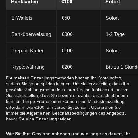
Bankkarten
€100
Sofort
E-Wallets
€50
Sofort
Banküberweisung
€300
1-2 Tage
Prepaid-Karten
€100
Sofort
Kryptowährung
€200
Bis zu 1 Stund
Die meisten Einzahlungsmethoden buchen Ihr Konto sofort,
sodass Sie sofort spielen können. Um sicherzustellen, dass Ihre
gewählte Zahlungsmethode in Ihrer Region funktioniert, sollten
Sie sicherstellen, dass Sie sowohl einzahlen als auch abheben
können. Einige Promotionen können eine Mindesteinzahlung
erfordern, wie €100, um berechtigt zu sein. Überprüfen Sie
immer die Allgemeinen Geschäftsbedingungen des Angebots,
bevor Sie eine Einzahlung tätigen.
Wie Sie Ihre Gewinne abheben und wie lange es dauert, Ihr