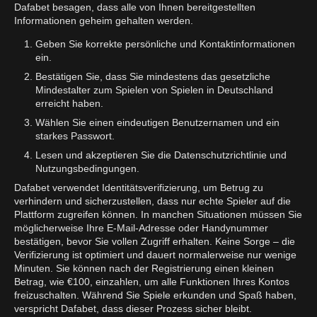
Dafabet besagen, dass alle von Ihnen bereitgestellten
Informationen geheim gehalten werden.
Geben Sie korrekte persönliche und Kontaktinformationen
ein.
Bestätigen Sie, dass Sie mindestens das gesetzliche
Mindestalter zum Spielen von Spielen in Deutschland
erreicht haben.
Wählen Sie einen eindeutigen Benutzernamen und ein
starkes Passwort.
Lesen und akzeptieren Sie die Datenschutzrichtlinie und
Nutzungsbedingungen.
Dafabet verwendet Identitätsverifizierung, um Betrug zu
verhindern und sicherzustellen, dass nur echte Spieler auf die
Plattform zugreifen können. In manchen Situationen müssen Sie
möglicherweise Ihre E-Mail-Adresse oder Handynummer
bestätigen, bevor Sie vollen Zugriff erhalten. Keine Sorge – die
Verifizierung ist optimiert und dauert normalerweise nur wenige
Minuten. Sie können nach der Registrierung einen kleinen
Betrag, wie €100, einzahlen, um alle Funktionen Ihres Kontos
freizuschalten. Während Sie Spiele erkunden und Spaß haben,
verspricht Dafabet, dass dieser Prozess sicher bleibt.