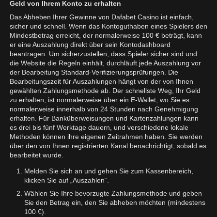
Geld von Ihrem Konto zu erhalten
Das Abheben Ihrer Gewinne von Dafabet Casino ist einfach,
sicher und schnell. Wenn das Kontoguthaben eines Spielers den
Mindestbetrag erreicht, der normalerweise 100 € beträgt, kann
er eine Auszahlung direkt über sein Kontodashboard
beantragen. Um sicherzustellen, dass Spieler sicher sind und
die Website die Regeln einhält, durchläuft jede Auszahlung vor
der Bearbeitung Standard-Verifizierungsprüfungen. Die
Bearbeitungszeit für Auszahlungen hängt von der von Ihnen
gewählten Zahlungsmethode ab. Der schnellste Weg, Ihr Geld
zu erhalten, ist normalerweise über ein E-Wallet, wo Sie es
normalerweise innerhalb von 24 Stunden nach Genehmigung
erhalten. Für Banküberweisungen und Kartenzahlungen kann
es drei bis fünf Werktage dauern, und verschiedene lokale
Methoden können ihre eigenen Zeitrahmen haben. Sie werden
über den von Ihnen registrierten Kanal benachrichtigt, sobald es
bearbeitet wurde.
Melden Sie sich an und gehen Sie zum Kassenbereich,
klicken Sie auf „Auszahlen“.
Wählen Sie Ihre bevorzugte Zahlungsmethode und geben
Sie den Betrag ein, den Sie abheben möchten (mindestens
100 €).