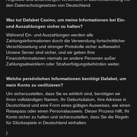
den Datenschutzgesetzen von Deutschland.
Was tut Dafabet Casino, um meine Informationen bei Ein-
und Auszahlungen sicher zu halten?
Während Ein- und Auszahlungen werden alle
Zahlungsinformationen durch die Verwendung fortschrittlicher
Verschlüsselung und strenger Protokolle sicher aufbewahrt.
Unsere Server sind sicher, und wir geben Ihre
Finanzinformationen niemals an andere Personen außer
Zahlungsabwicklern oder Strafverfolgungsbehörden weiter.
Welche persönlichen Informationen benötigt Dafabet, um
mein Konto zu verifizieren?
Um sicherzustellen, dass Sie es wirklich sind, benötigen wir
Ihren vollständigen Namen, Ihr Geburtsdatum, Ihre Adresse in
Deutschland und eine Form eines gültigen Ausweises, wie einen
Reisepass oder einen Personalausweis. Dieser Prozess hilft, Ihr
Konto sicher zu halten und sicherzustellen, dass Sie die Regeln
für Glücksspiele in Deutschland einhalten.
}