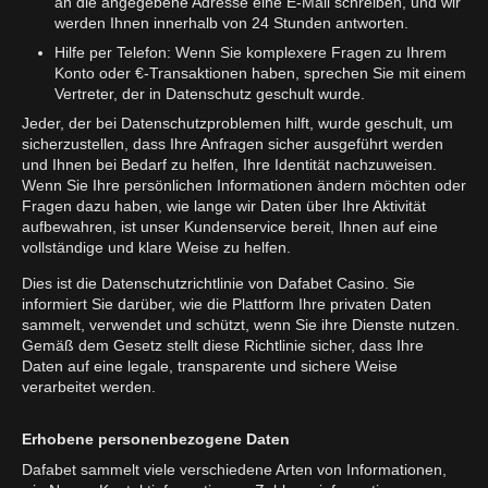
an die angegebene Adresse eine E-Mail schreiben, und wir
werden Ihnen innerhalb von 24 Stunden antworten.
Hilfe per Telefon: Wenn Sie komplexere Fragen zu Ihrem
Konto oder €-Transaktionen haben, sprechen Sie mit einem
Vertreter, der in Datenschutz geschult wurde.
Jeder, der bei Datenschutzproblemen hilft, wurde geschult, um
sicherzustellen, dass Ihre Anfragen sicher ausgeführt werden
und Ihnen bei Bedarf zu helfen, Ihre Identität nachzuweisen.
Wenn Sie Ihre persönlichen Informationen ändern möchten oder
Fragen dazu haben, wie lange wir Daten über Ihre Aktivität
aufbewahren, ist unser Kundenservice bereit, Ihnen auf eine
vollständige und klare Weise zu helfen.
Dies ist die Datenschutzrichtlinie von Dafabet Casino. Sie
informiert Sie darüber, wie die Plattform Ihre privaten Daten
sammelt, verwendet und schützt, wenn Sie ihre Dienste nutzen.
Gemäß dem Gesetz stellt diese Richtlinie sicher, dass Ihre
Daten auf eine legale, transparente und sichere Weise
verarbeitet werden.
Erhobene personenbezogene Daten
Dafabet sammelt viele verschiedene Arten von Informationen,