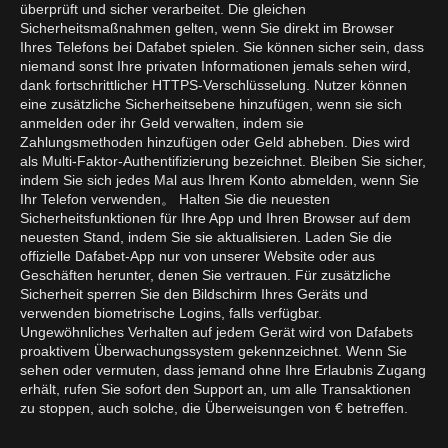
überprüft und sicher verarbeitet. Die gleichen
Sicherheitsmaßnahmen gelten, wenn Sie direkt im Browser
Ihres Telefons bei Dafabet spielen. Sie können sicher sein, dass
niemand sonst Ihre privaten Informationen jemals sehen wird,
dank fortschrittlicher HTTPS-Verschlüsselung. Nutzer können
eine zusätzliche Sicherheitsebene hinzufügen, wenn sie sich
anmelden oder ihr Geld verwalten, indem sie
Zahlungsmethoden hinzufügen oder Geld abheben. Dies wird
als Multi-Faktor-Authentifizierung bezeichnet. Bleiben Sie sicher,
indem Sie sich jedes Mal aus Ihrem Konto abmelden, wenn Sie
Ihr Telefon verwenden。 Halten Sie die neuesten
Sicherheitsfunktionen für Ihre App und Ihren Browser auf dem
neuesten Stand, indem Sie sie aktualisieren. Laden Sie die
offizielle Dafabet-App nur von unserer Website oder aus
Geschäften herunter, denen Sie vertrauen. Für zusätzliche
Sicherheit sperren Sie den Bildschirm Ihres Geräts und
verwenden biometrische Logins, falls verfügbar.
Ungewöhnliches Verhalten auf jedem Gerät wird von Dafabets
proaktivem Überwachungssystem gekennzeichnet. Wenn Sie
sehen oder vermuten, dass jemand ohne Ihre Erlaubnis Zugang
erhält, rufen Sie sofort den Support an, um alle Transaktionen
zu stoppen, auch solche, die Überweisungen von € betreffen.