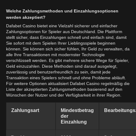
Welche Zahlungsmethoden und Einzahlungsoptionen
werden akzeptiert?
Dafabet Casino bietet eine Vielzahl sicherer und einfacher
Zahlungsoptionen für Spieler aus Deutschland. Die Plattform
stellt sicher, dass Einzahlungen schnell und einfach sind, damit
Sie sofort mit dem Spielen Ihrer Lieblingsspiele beginnen
können. Sie können sich sicher fühlen, Ihr Geld zu verwalten, da
alle Ihre Transaktionen mit modernster Technologie
verschlüsselt werden. Es gibt mehrere sichere Wege für Spieler,
Geld einzuzahlen. Diese Methoden sind darauf ausgelegt,
zuverlässig und benutzerfreundlich zu sein, damit jede
Transaktion eines Spielers schnell und ohne Probleme abläuft.
Für weitere Optionen aktualisiert Dafabet Casino regelmäßig die
Liste der akzeptierten Zahlungsmethoden basierend auf den
Wünschen der Nutzer und der Verfügbarkeit in ihrer Region.
Zahlungsart
Mindestbetrag
Bearbeitungsz
der
Einzahlung