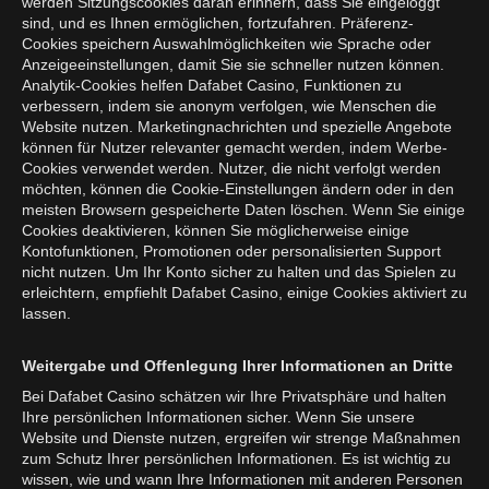
werden Sitzungscookies daran erinnern, dass Sie eingeloggt
sind, und es Ihnen ermöglichen, fortzufahren. Präferenz-
Cookies speichern Auswahlmöglichkeiten wie Sprache oder
Anzeigeeinstellungen, damit Sie sie schneller nutzen können.
Analytik-Cookies helfen Dafabet Casino, Funktionen zu
verbessern, indem sie anonym verfolgen, wie Menschen die
Website nutzen. Marketingnachrichten und spezielle Angebote
können für Nutzer relevanter gemacht werden, indem Werbe-
Cookies verwendet werden. Nutzer, die nicht verfolgt werden
möchten, können die Cookie-Einstellungen ändern oder in den
meisten Browsern gespeicherte Daten löschen. Wenn Sie einige
Cookies deaktivieren, können Sie möglicherweise einige
Kontofunktionen, Promotionen oder personalisierten Support
nicht nutzen. Um Ihr Konto sicher zu halten und das Spielen zu
erleichtern, empfiehlt Dafabet Casino, einige Cookies aktiviert zu
lassen.
Weitergabe und Offenlegung Ihrer Informationen an Dritte
Bei Dafabet Casino schätzen wir Ihre Privatsphäre und halten
Ihre persönlichen Informationen sicher. Wenn Sie unsere
Website und Dienste nutzen, ergreifen wir strenge Maßnahmen
zum Schutz Ihrer persönlichen Informationen. Es ist wichtig zu
wissen, wie und wann Ihre Informationen mit anderen Personen