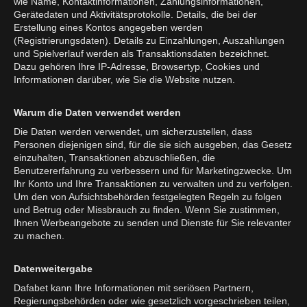
wie Name, Kontaktinformationen, Zahlungsinformationen,
Gerätedaten und Aktivitätsprotokolle. Details, die bei der
Erstellung eines Kontos angegeben werden
(Registrierungsdaten). Details zu Einzahlungen, Auszahlungen
und Spielverlauf werden als Transaktionsdaten bezeichnet.
Dazu gehören Ihre IP-Adresse, Browsertyp, Cookies und
Informationen darüber, wie Sie die Website nutzen.
Warum die Daten verwendet werden
Die Daten werden verwendet, um sicherzustellen, dass
Personen diejenigen sind, für die sie sich ausgeben, das Gesetz
einzuhalten, Transaktionen abzuschließen, die
Benutzererfahrung zu verbessern und für Marketingzwecke. Um
Ihr Konto und Ihre Transaktionen zu verwalten und zu verfolgen.
Um den von Aufsichtsbehörden festgelegten Regeln zu folgen
und Betrug oder Missbrauch zu finden. Wenn Sie zustimmen,
Ihnen Werbeangebote zu senden und Dienste für Sie relevanter
zu machen.
Datenweitergabe
Dafabet kann Ihre Informationen mit seriösen Partnern,
Regierungsbehörden oder wie gesetzlich vorgeschrieben teilen,