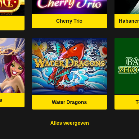
Cherry Trio
Habaner
s
Water Dragons
T
Alles weergeven