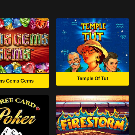
Temple Of Tut
ms Gems Gems