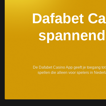
Dafabet Ca
spannende
De Dafabet Casino App geeft je toegang tot 
spellen die alleen voor spelers in Nederl