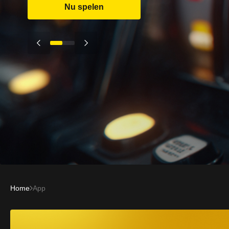
Nu spelen
Home
App