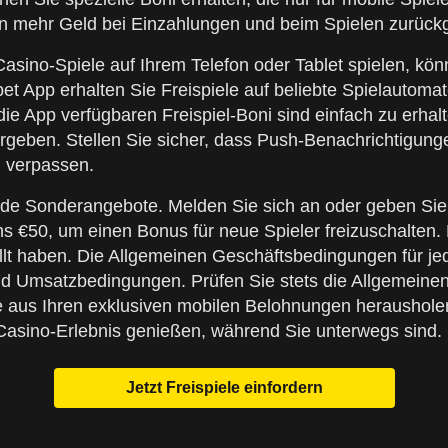
en mehr Geld bei Einzahlungen und beim Spielen zurück
asino-Spiele auf Ihrem Telefon oder Tablet spielen, kö
bet App erhalten Sie Freispiele auf beliebte Spielauto
die App verfügbaren Freispiel-Boni sind einfach zu erha
eben. Stellen Sie sicher, dass Push-Benachrichtigungen
g verpassen.
nde Sonderangebote. Melden Sie sich an oder geben Sie b
s €50, um einen Bonus für neue Spieler freizuschalten
llt haben. Die Allgemeinen Geschäftsbedingungen für jed
nd Umsatzbedingungen. Prüfen Sie stets die Allgemeine
te aus Ihren exklusiven mobilen Belohnungen herausholen
Casino-Erlebnis genießen, während Sie unterwegs sind.
Jetzt Freispiele einfordern