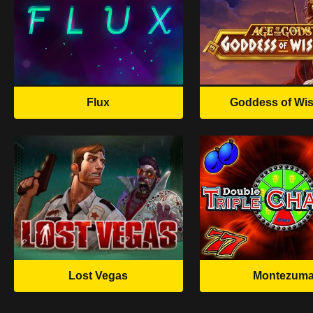
Flux
Goddess of Wi
Lost Vegas
Montezum