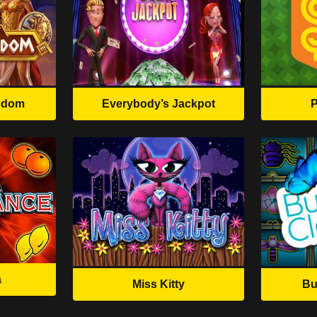
sdom
Everybody’s Jackpot
P
a
Miss Kitty
Bu