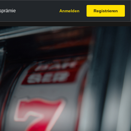
sprämie
Anmelden
Registrieren