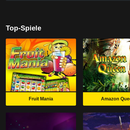
Wichtige Sicherheitsfunktionen
Afabet Casino App
Top-Spiele
Fruit Mania
Amazon Que