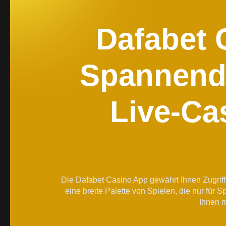
Dafabet 
Spannende
Live-Ca
Die Dafabet Casino App gewährt Ihnen Zugriff 
eine breite Palette von Spielen, die nur für 
Ihnen m