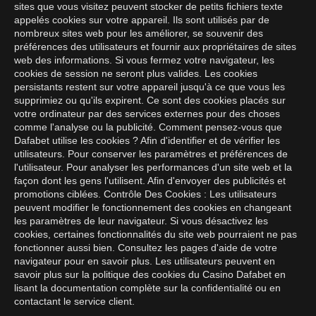
sites que vous visitez peuvent stocker de petits fichiers texte
appelés cookies sur votre appareil. Ils sont utilisés par de
nombreux sites web pour les améliorer, se souvenir des
préférences des utilisateurs et fournir aux propriétaires de sites
web des informations. Si vous fermez votre navigateur, les
cookies de session ne seront plus valides. Les cookies
persistants restent sur votre appareil jusqu'à ce que vous les
supprimiez ou qu'ils expirent. Ce sont des cookies placés sur
votre ordinateur par des services externes pour des choses
comme l'analyse ou la publicité. Comment pensez-vous que
Dafabet utilise les cookies ? Afin d'identifier et de vérifier les
utilisateurs. Pour conserver les paramètres et préférences de
l'utilisateur. Pour analyser les performances d'un site web et la
façon dont les gens l'utilisent. Afin d'envoyer des publicités et
promotions ciblées. Contrôle Des Cookies : Les utilisateurs
peuvent modifier le fonctionnement des cookies en changeant
les paramètres de leur navigateur. Si vous désactivez les
cookies, certaines fonctionnalités du site web pourraient ne pas
fonctionner aussi bien. Consultez les pages d'aide de votre
navigateur pour en savoir plus. Les utilisateurs peuvent en
savoir plus sur la politique des cookies du Casino Dafabet en
lisant la documentation complète sur la confidentialité ou en
contactant le service client.