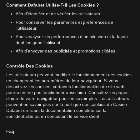
Comment Dafabet Utilise-T-Il Les Cookies ?
Afin d'identifier et de vérifier les utilisateurs.
Pour conserver les paramètres et préférences de
l'utilisateur.
Pour analyser les performances d'un site web et la façon
dont les gens l'utilisent.
Afin d'envoyer des publicités et promotions ciblées.
Contrôle Des Cookies
Les utilisateurs peuvent modifier le fonctionnement des cookies
en changeant les paramètres de leur navigateur. Si vous
désactivez les cookies, certaines fonctionnalités du site web
pourraient ne pas fonctionner aussi bien. Consultez les pages
d'aide de votre navigateur pour en savoir plus. Les utilisateurs
peuvent en savoir plus sur la politique des cookies du Casino
Dafabet en lisant la documentation complète sur la
confidentialité ou en contactant le service client.
Faq