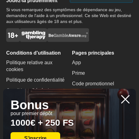
Jouez-la prudemment
Si vous remarquez des symptômes de dépendance au jeu,
demandez de l'aide à un professionnel. Ce site Web est destiné
aux utilisateurs âgés de 18 ans et plus.
Conditions d'utilisation
Pages principales
Politique relative aux
App
cookies
Prime
Politique de confidentialité
Code promotionnel
Conditions Générales
Aucun bonus sans dépôt
Bonus
Jeu responsable
pour premier dépôt
Contacts
1000€ + 250 FS
+599 9 2618257
info@dafabetscasino.com
S'inscrire