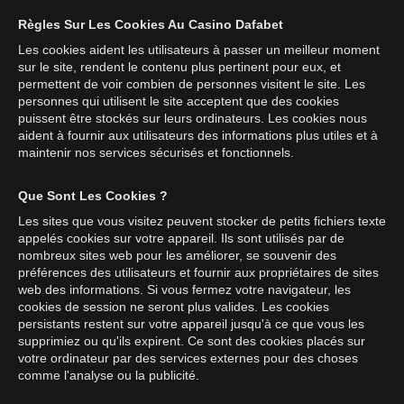
Règles Sur Les Cookies Au Casino Dafabet
Les cookies aident les utilisateurs à passer un meilleur moment
sur le site, rendent le contenu plus pertinent pour eux, et
permettent de voir combien de personnes visitent le site. Les
personnes qui utilisent le site acceptent que des cookies
puissent être stockés sur leurs ordinateurs. Les cookies nous
aident à fournir aux utilisateurs des informations plus utiles et à
maintenir nos services sécurisés et fonctionnels.
Que Sont Les Cookies ?
Les sites que vous visitez peuvent stocker de petits fichiers texte
appelés cookies sur votre appareil. Ils sont utilisés par de
nombreux sites web pour les améliorer, se souvenir des
préférences des utilisateurs et fournir aux propriétaires de sites
web des informations. Si vous fermez votre navigateur, les
cookies de session ne seront plus valides. Les cookies
persistants restent sur votre appareil jusqu'à ce que vous les
supprimiez ou qu'ils expirent. Ce sont des cookies placés sur
votre ordinateur par des services externes pour des choses
comme l'analyse ou la publicité.