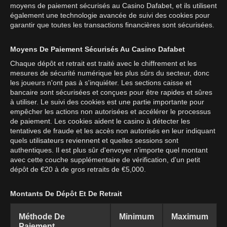
moyens de paiement sécurisés au Casino Dafabet, et ils utilisent
également une technologie avancée de suivi des cookies pour
garantir que toutes les transactions financières sont sécurisées.
Moyens De Paiement Sécurisés Au Casino Dafabet
Chaque dépôt et retrait est traité avec le chiffrement et les
mesures de sécurité numérique les plus sûrs du secteur, donc
les joueurs n'ont pas à s'inquiéter. Les sections caisse et
bancaire sont sécurisées et conçues pour être rapides et sûres
à utiliser. Le suivi des cookies est une partie importante pour
empêcher les actions non autorisées et accélérer le processus
de paiement. Les cookies aident le casino à détecter les
tentatives de fraude et les accès non autorisés en leur indiquant
quels utilisateurs reviennent et quelles sessions sont
authentiques. Il est plus sûr d'envoyer n'importe quel montant
avec cette couche supplémentaire de vérification, d'un petit
dépôt de €20 à de gros retraits de €5,000.
Montants De Dépôt Et De Retrait
Méthode De
Minimum
Maximum
Paiement