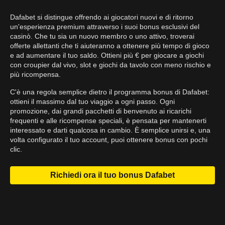
Dafabet si distingue offrendo ai giocatori nuovi e di ritorno
un'esperienza premium attraverso i suoi bonus esclusivi del
casinò. Che tu sia un nuovo membro o uno attivo, troverai
offerte allettanti che ti aiuteranno a ottenere più tempo di gioco
e ad aumentare il tuo saldo. Ottieni più € per giocare a giochi
con croupier dal vivo, slot e giochi da tavolo con meno rischio e
più ricompensa.
C'è una regola semplice dietro il programma bonus di Dafabet:
ottieni il massimo dal tuo viaggio a ogni passo. Ogni
promozione, dai grandi pacchetti di benvenuto ai ricarichi
frequenti e alle ricompense speciali, è pensata per mantenerti
interessato e darti qualcosa in cambio. È semplice unirsi e, una
volta configurato il tuo account, puoi ottenere bonus con pochi
clic.
Richiedi ora il tuo bonus Dafabet