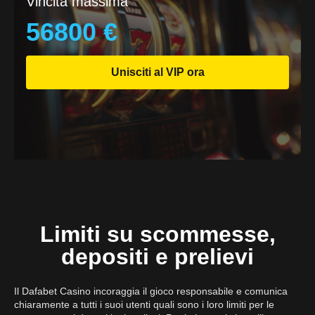
Vincita massima
56800 €
Unisciti al VIP ora
Limiti su scommesse,
depositi e prelievi
Il Dafabet Casino incoraggia il gioco responsabile e comunica
chiaramente a tutti i suoi utenti quali sono i loro limiti per le