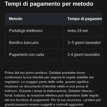
Tempi di pagamento per metodo
Metodo
Tempo di pagamento 
Portafogli elettronici
entro 24 ore
Bonifico bancario
2–5 giorni lavorativi
Pagamenti con carta
2-4 giorni lavorativi
Prima del tuo primo prelievo, Dafabet potrebbe dover
confermare la tua identità per seguire le regole stabilite dai
regolatori. La maggior parte delle volte, questo significa
mostrare un documento d'identità valido e una prova di
indirizzo. Durante i tempi di elaborazione, Dafabet rilascia i
fondi; tuttavia, la ricezione effettiva può dipendere dalle regole
del tuo fornitore di pagamenti. Per la tua sicurezza, i prelievi più
grandi possono essere soggetti a controlli aggiuntivi.