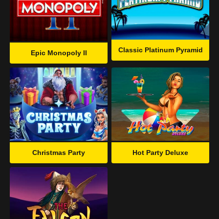
Classic Platinum Pyramid
Epic Monopoly II
Christmas Party
Hot Party Deluxe