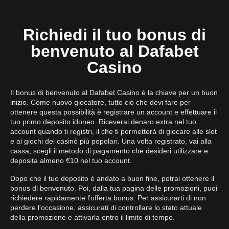
Richiedi il tuo bonus di
benvenuto al Dafabet
Casino
Il bonus di benvenuto al Dafabet Casino è la chiave per un buon
inizio. Come nuovo giocatore, tutto ciò che devi fare per
ottenere questa possibilità è registrare un account e effettuare il
tuo primo deposito idoneo. Riceverai denaro extra nel tuo
account quando ti registri, il che ti permetterà di giocare alle slot
e ai giochi del casinò più popolari. Una volta registrato, vai alla
cassa, scegli il metodo di pagamento che desideri utilizzare e
deposita almeno €10 nel tuo account.
Dopo che il tuo deposito è andato a buon fine, potrai ottenere il
bonus di benvenuto. Poi, dalla tua pagina delle promozioni, puoi
richiedere rapidamente l'offerta bonus. Per assicurarti di non
perdere l'occasione, assicurati di controllare lo stato attuale
della promozione e attivarla entro il limite di tempo.