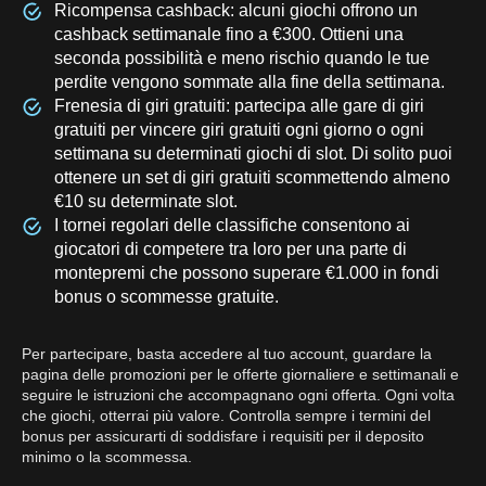
Ricompensa cashback: alcuni giochi offrono un
cashback settimanale fino a €300. Ottieni una
seconda possibilità e meno rischio quando le tue
perdite vengono sommate alla fine della settimana.
Frenesia di giri gratuiti: partecipa alle gare di giri
gratuiti per vincere giri gratuiti ogni giorno o ogni
settimana su determinati giochi di slot. Di solito puoi
ottenere un set di giri gratuiti scommettendo almeno
€10 su determinate slot.
I tornei regolari delle classifiche consentono ai
giocatori di competere tra loro per una parte di
montepremi che possono superare €1.000 in fondi
bonus o scommesse gratuite.
Per partecipare, basta accedere al tuo account, guardare la
pagina delle promozioni per le offerte giornaliere e settimanali e
seguire le istruzioni che accompagnano ogni offerta. Ogni volta
che giochi, otterrai più valore. Controlla sempre i termini del
bonus per assicurarti di soddisfare i requisiti per il deposito
minimo o la scommessa.