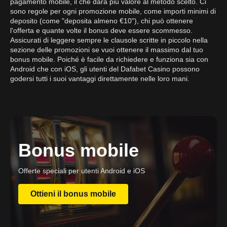
pagamento mobile, il che darà più valore al metodo scelto. Ci
sono regole per ogni promozione mobile, come importi minimi di
deposito (come "deposita almeno €10"), chi può ottenere
l'offerta e quante volte il bonus deve essere scommesso.
Assicurati di leggere sempre le clausole scritte in piccolo nella
sezione delle promozioni se vuoi ottenere il massimo dal tuo
bonus mobile. Poiché è facile da richiedere e funziona sia con
Android che con iOS, gli utenti del Dafabet Casino possono
godersi tutti i suoi vantaggi direttamente nelle loro mani.
Bonus mobile
Offerte speciali per utenti Android e iOS
Ottieni il bonus mobile