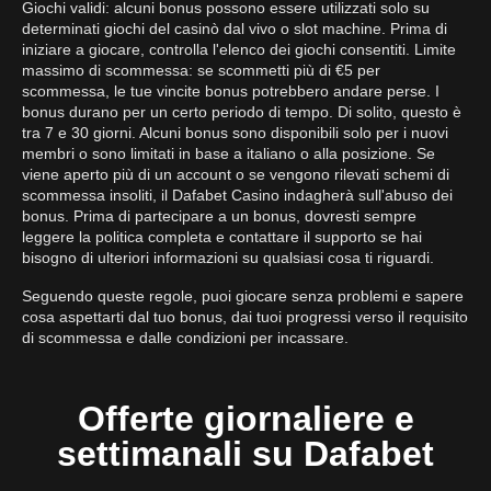
Giochi validi: alcuni bonus possono essere utilizzati solo su
determinati giochi del casinò dal vivo o slot machine. Prima di
iniziare a giocare, controlla l'elenco dei giochi consentiti. Limite
massimo di scommessa: se scommetti più di €5 per
scommessa, le tue vincite bonus potrebbero andare perse. I
bonus durano per un certo periodo di tempo. Di solito, questo è
tra 7 e 30 giorni. Alcuni bonus sono disponibili solo per i nuovi
membri o sono limitati in base a italiano o alla posizione. Se
viene aperto più di un account o se vengono rilevati schemi di
scommessa insoliti, il Dafabet Casino indagherà sull'abuso dei
bonus. Prima di partecipare a un bonus, dovresti sempre
leggere la politica completa e contattare il supporto se hai
bisogno di ulteriori informazioni su qualsiasi cosa ti riguardi.
Seguendo queste regole, puoi giocare senza problemi e sapere
cosa aspettarti dal tuo bonus, dai tuoi progressi verso il requisito
di scommessa e dalle condizioni per incassare.
Offerte giornaliere e
settimanali su Dafabet