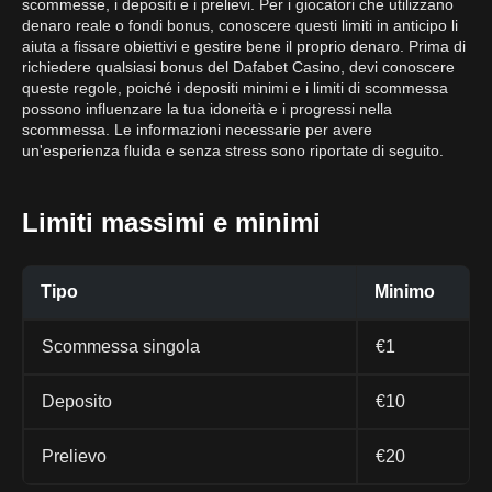
scommesse, i depositi e i prelievi. Per i giocatori che utilizzano
denaro reale o fondi bonus, conoscere questi limiti in anticipo li
aiuta a fissare obiettivi e gestire bene il proprio denaro. Prima di
richiedere qualsiasi bonus del Dafabet Casino, devi conoscere
queste regole, poiché i depositi minimi e i limiti di scommessa
possono influenzare la tua idoneità e i progressi nella
scommessa. Le informazioni necessarie per avere
un'esperienza fluida e senza stress sono riportate di seguito.
Limiti massimi e minimi
Tipo
Minimo
Scommessa singola
€1
Deposito
€10
Prelievo
€20