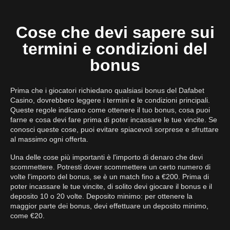
Cose che devi sapere sui
termini e condizioni del
bonus
Prima che i giocatori richiedano qualsiasi bonus del Dafabet
Casino, dovrebbero leggere i termini e le condizioni principali.
Queste regole indicano come ottenere il tuo bonus, cosa puoi
farne e cosa devi fare prima di poter incassare le tue vincite. Se
conosci queste cose, puoi evitare spiacevoli sorprese e sfruttare
al massimo ogni offerta.
Una delle cose più importanti è l'importo di denaro che devi
scommettere. Potresti dover scommettere un certo numero di
volte l'importo del bonus, se è un match fino a €200. Prima di
poter incassare le tue vincite, di solito devi giocare il bonus e il
deposito 10 o 20 volte. Deposito minimo: per ottenere la
maggior parte dei bonus, devi effettuare un deposito minimo,
come €20.