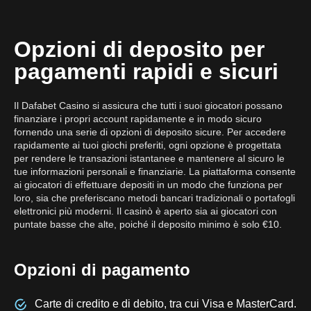
Opzioni di deposito per
pagamenti rapidi e sicuri
Il Dafabet Casino si assicura che tutti i suoi giocatori possano
finanziare i propri account rapidamente e in modo sicuro
fornendo una serie di opzioni di deposito sicure. Per accedere
rapidamente ai tuoi giochi preferiti, ogni opzione è progettata
per rendere le transazioni istantanee e mantenere al sicuro le
tue informazioni personali e finanziarie. La piattaforma consente
ai giocatori di effettuare depositi in un modo che funziona per
loro, sia che preferiscano metodi bancari tradizionali o portafogli
elettronici più moderni. Il casinò è aperto sia ai giocatori con
puntate basse che alte, poiché il deposito minimo è solo €10.
Opzioni di pagamento
Carte di credito e di debito, tra cui Visa e MasterCard.